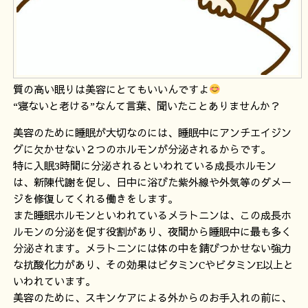
質の高い眠りは美容にとてもいいんですよ
“
寝ないと老ける
”
なんて言葉、聞いたことありませんか？
美容のために睡眠が大切なのには、睡眠中にアンチエイジン
グに欠かせない２つのホルモンが分泌されるからです。
特に入眠
3
時間に分泌されるといわれている成長ホルモン
は、新陳代謝を促し、日中に浴びた紫外線や外気等のダメー
ジを修復してくれる働きをします。
また睡眠ホルモンといわれているメラトニンは、この成長ホ
ルモンの分泌を促す役割があり、夜間から睡眠中に最も多く
分泌されます。メラトニンには体の中を錆びつかせない強力
な抗酸化力があり、その効果はビタミン
C
やビタミン
E
以上と
いわれています。
美容のために、スキンケアによる外からのお手入れの前に、