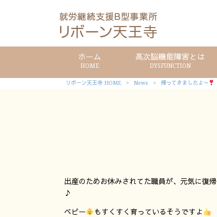
ホーム
高次脳機能障害とは
HOME
DYSFUNCTION
リボーン天王寺 HOME
>
News
>
帰ってきましたよ〜
出産のためお休みされてた職員が、元気に復帰
♪
ベビー
もすくすく育っているそうですよ