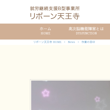
ホーム
高次脳機能障害とは
HOME
DYSFUNCTION
リボーン天王寺 HOME
>
News
>
作業の目印