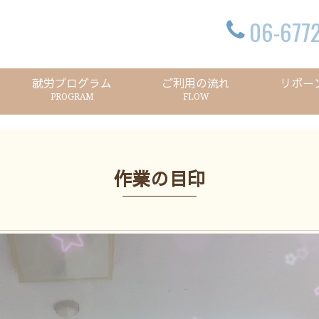
06-6772
就労プログラム
ご利用の流れ
リボー
PROGRAM
FLOW
作業の目印