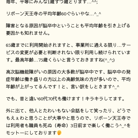
毎年、平等にみんな1歳ずつ歳とります…^^;
リボーン天王寺の平均年齢60ぐらいやな…^_^
障害となる原因が脳卒中ということも平均年齢を引き上げる
要因かも知れません。
65歳までに利用開始されますと、事業所に通える限り…サー
ビスの変更が必要と判断されない限り利用し続けられていま
す。最高年齢…75歳くらいと言うておきますね(^_^;)
高次脳機能障がいの原因の大多数が脳卒中です、脳卒中の発
症年齢は働き盛りの方以上の高齢気味の方が多いので、平均
年齢が上がってるんです！と、言い訳をしときます^_^
でも、昔と違い60代70代も働けます！キラキラしてます。
外に出て、他人とたわいもない会話をして笑ったり、どうで
もえぇわと思うことが大事やと思うので、リボーン天王寺で
は利用者も職員も死ぬ（寿命）3日前まで楽しく働こう^_^を
モットーにしております