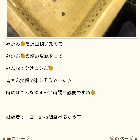
みかん
を沢山頂いたので
みかん
の詰め放題をして
みんなで分けました
皆さん笑顔で楽しそうでした♪
時にはこんなゆる〜い時間も必要ですね
投稿者：一回に2〜3個食べちゃうＴ
« 前のページ
後のページ »