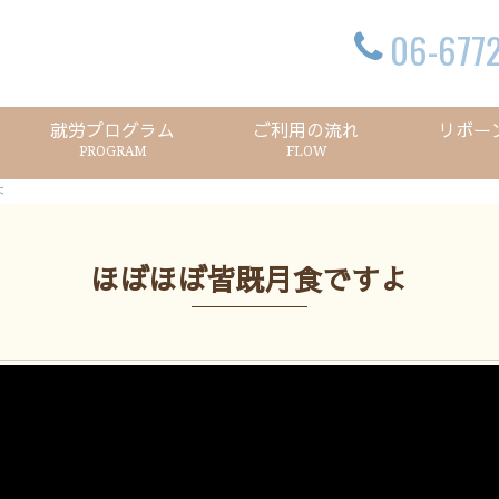
06-6772
就労プログラム
ご利用の流れ
リボー
PROGRAM
FLOW
よ
ほぼほぼ皆既月食ですよ